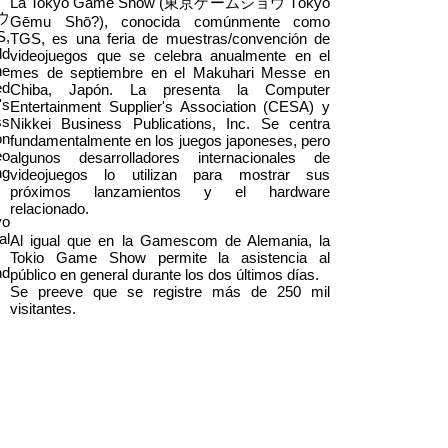
La Tokyo Game Show (東京ゲームショウ Tōkyō
 ウ
Gēmu Shō?), conocida comúnmente como
S,
TGS, es una feria de muestras/convención de
ld
videojuegos que se celebra anualmente en el
he
mes de septiembre en el Makuhari Messe en
ed
Chiba, Japón. La presenta la Computer
's
Entertainment Supplier's Association (CESA) y
ss
Nikkei Business Publications, Inc. Se centra
on
fundamentalmente en los juegos japoneses, pero
eo
algunos desarrolladores internacionales de
ng
videojuegos lo utilizan para mostrar sus
próximos lanzamientos y el hardware
relacionado.
yo
al
Al igual que en la Gamescom de Alemania, la
Tokio Game Show permite la asistencia al
nd
público en general durante los dos últimos días.
Se preeve que se registre más de 250 mil
visitantes.