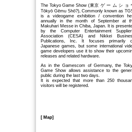
The Tokyo Game Show (東京 ゲ ー ム シ ョ
Tōkyō Gēmu Shō?), Commonly known as TG
is a videogame exhibition / convention he
annually in the month of September at t
Makuhari Messe in Chiba, Japan. It is present
by the Computer Entertainment Supplier
Association (CESA) and Nikkei Busine
Publications, Inc. It focuses primarily 
Japanese games, but some international vid
game developers use it to show their upcomi
releases and related hardware.
As in the Gamescom of Germany, the Tok
Game Show allows assistance to the gener
public during the last two days.
It is expected that more than 250 thousa
visitors will be registered.
[ Map]