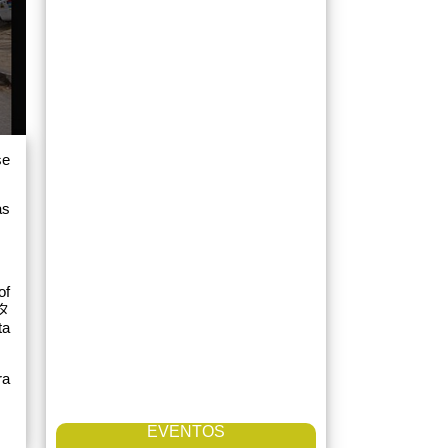
se
as
of
ンタ
ta
ra
EVENTOS